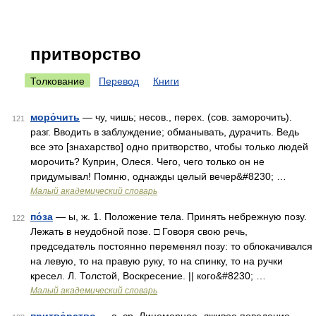
притворство
Толкование
Перевод
Книги
моро́чить
— чу, чишь; несов., перех. (сов. заморочить).
121
разг. Вводить в заблуждение; обманывать, дурачить. Ведь
все это [знахарство] одно притворство, чтобы только людей
морочить? Куприн, Олеся. Чего, чего только он не
придумывал! Помню, однажды целый вечер&#8230; …
Малый академический словарь
по́за
— ы, ж. 1. Положение тела. Принять небрежную позу.
122
Лежать в неудобной позе. □ Говоря свою речь,
председатель постоянно переменял позу: то облокачивался
на левую, то на правую руку, то на спинку, то на ручки
кресел. Л. Толстой, Воскресение. || кого&#8230; …
Малый академический словарь