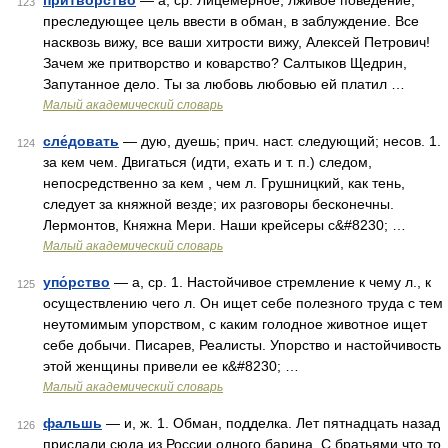
притво́рство
— а, ср. Лицемерное, лживое поведение,
123
преследующее цель ввести в обман, в заблуждение. Все
насквозь вижу, все ваши хитрости вижу, Алексей Петрович!
Зачем же притворство и коварство? Салтыков Щедрин,
Запутанное дело. Ты за любовь любовью ей платил …
Малый академический словарь
сле́довать
— дую, дуешь; прич. наст. следующий; несов. 1.
124
за кем чем. Двигаться (идти, ехать и т. п.) следом,
непосредственно за кем , чем л. Грушницкий, как тень,
следует за княжной везде; их разговоры бесконечны.
Лермонтов, Княжна Мери. Наши крейсеры с&#8230; …
Малый академический словарь
упо́рство
— а, ср. 1. Настойчивое стремление к чему л., к
125
осуществлению чего л. Он ищет себе полезного труда с тем
неутомимым упорством, с каким голодное животное ищет
себе добычи. Писарев, Реалисты. Упорство и настойчивость
этой женщины привели ее к&#8230; …
Малый академический словарь
фальшь
— и, ж. 1. Обман, подделка. Лет пятнадцать назад
126
прислали сюда из России одного барина. С братьями что то