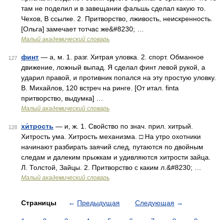
там не поделил и в завещании фальшь сделал какую то.
Чехов, В ссылке. 2. Притворство, лживость, неискренность.
[Ольга] замечает тотчас же&#8230; …
Малый академический словарь
финт
— а, м. 1. разг. Хитрая уловка. 2. спорт. Обманное
127
движение, ложный выпад. Я сделал финт левой рукой, а
ударил правой, и противник попался на эту простую уловку.
В. Михайлов, 120 встреч на ринге. [От итал. finta
притворство, выдумка] …
Малый академический словарь
хи́трость
— и, ж. 1. Свойство по знач. прил. хитрый.
128
Хитрость ума. Хитрость механизма. □ На утро охотники
начинают разбирать заячий след, путаются по двойным
следам и далеким прыжкам и удивляются хитрости зайца.
Л. Толстой, Зайцы. 2. Притворство с каким л.&#8230; …
Малый академический словарь
Страницы
←
Предыдущая
Следующая
→